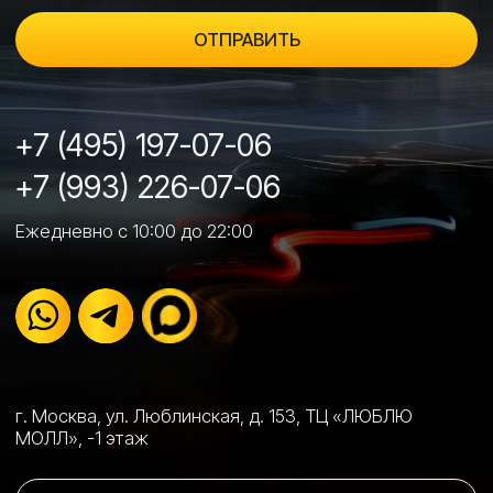
УСЛУГИ
Тонировка стекол →
Оклейка кузова бронепленками →
Стайлинг автомобиля цветными пленками →
Полировка + защитное покрытие →
Бронирование фар и стекол →
Ремонт лобовых стекол →
Химчистка салона →
Ремонт вмятин без покраски (PDR) →
Заправка кондиционеров →
Ремонт и реставрация элементов салона →
О НАС
Преимущества →
Партнеры →
Наши цены →