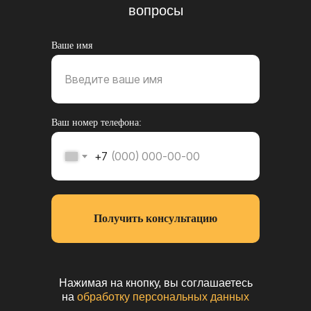
способом:
вопросы
Ваше имя
Я соглашаюсь с
политикой конфиденциальности
ОТПРАВИТЬ
Ваш номер телефона:
+7 (495) 197-07-06
+7
+7 (993) 226-07-06
Ежедневно с 10:00 до 22:00
Получить консультацию
г. Москва, ул. Люблинская, д. 153, ТЦ «ЛЮБЛЮ
Нажимая на кнопку, вы соглашаетесь
МОЛЛ», -1 этаж
на
обработку персональных данных