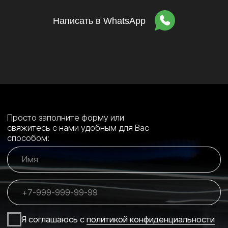
ПОСТРОИТЬ МАРШРУТ
Написать в WhatsApp
Сайт от Nedigital
+7 (495) 197-07-06
+7 (993) 226-07-06
Luxeauto.vip@yandex.ru
Ежедневно c 10:00 до 22:00
ОБРАТНЫЙ ЗВОНОК
Студия детейлинга, защиты и стайлинга
автомобилей в Марьино