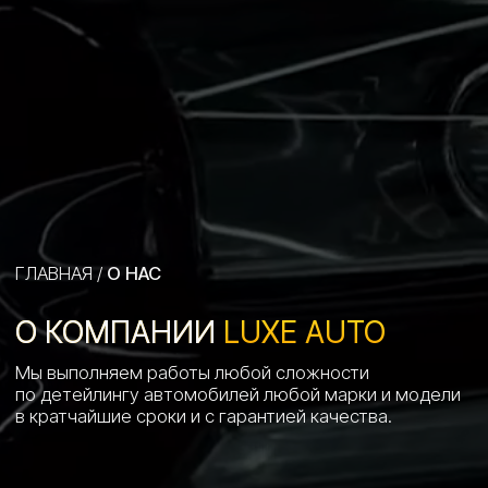
ГЛАВНАЯ
/
О НАС
О КОМПАНИИ
LUXE AUTO
Мы выполняем работы любой сложности
по детейлингу автомобилей любой марки и модели
в кратчайшие сроки и с гарантией качества.
DETAILING STUDIO
LUXE AUTO
МЫ ЛЮБИМ СВОЕ ДЕЛО
МЫ КОМАНДА ЕДИНОМЫШЛЕННИКОВ, КОТОРАЯ
ЛЮБИТ И ЗНАЕТ СВОЁ ДЕЛО
Наши мастера справятся с любой задачей:
тонировка; оклейка прозрачными, матовыми
и цветными пленками; бронирование фар и фонарей;