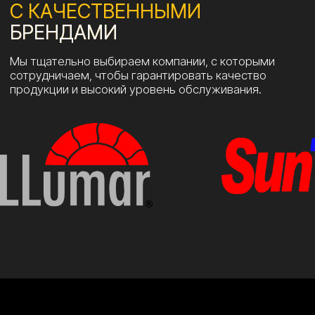
УСЛУГИ
Тонировка стекол →
Оклейка кузова бронепленками →
Стайлинг автомобиля цветными пленками →
Полировка + защитное покрытие →
Бронирование фар и стекол →
Ремонт лобовых стекол →
Химчистка салона →
Ремонт вмятин без покраски (PDR) →
Заправка кондиционеров →
Ремонт и реставрация элементов салона →
О НАС
Преимущества →
Партнеры →
Наши цены →
Акции →