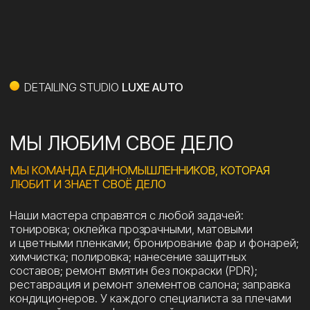
химчистка; полировка; нанесение защитных
составов; ремонт вмятин без покраски (PDR);
реcтаврация и ремонт элементов салона; заправка
кондиционеров. У каждого специалиста за плечами
солидный опыт в сфере детейлинга — не менее
5−10 лет!
«Люкс Авто» — это команда профессиональных
специалистов, которые выполнят для вас весь
комплекс работ по уходу за вашим автомобилем.
Мы используем только самые современные
и эффективные материалы и оборудование. Наши
специалисты быстро и качественно выполнят все
необходимые работы. Для нас не бывает мелочей,
поэтому мы уделяем внимание даже самым малым
деталям. Мы заботимся о том, чтобы ваш
автомобиль выглядел безупречно.