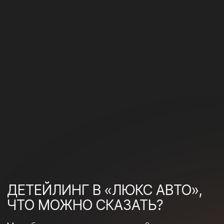
дела
Гарантируем соблюдение сроков
Конкурентоспособные цены
Наивысшее качество оказываемых услуг
Удобная клиентская зона (где вы можете
бесплатно попить вкусный кофе, посмотреть
ваш любимый фильм или поиграть в игровую
приставку)
Положительные отзывы наших клиентов
НАШИ
РАБОТЫ
ГОВОРЯТ
САМИ ЗА СЕБЯ