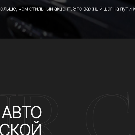
ВТО
КОЙ
ый шаг на пути к повышению комфорта и безопасности вашего
ание стекол с использованием современных тонировочных и
ую привлекательность, но и защиту от ультрафиолетового и