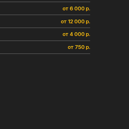
НЫМИ
, и Sun Control. Эти
йлинга.