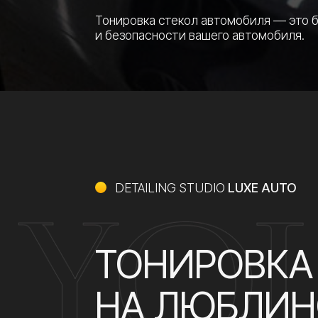
DETAILING STUDIO
LUXE AUTO
ТОНИРОВКА А
НА ЛЮБЛИНС
Это больше, чем стильный акцент. Это важн
Мы предлагаем высококачественное тониров
которые обеспечивают не только эстетическ
позволяют снизить температуру в салоне.