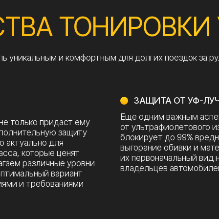
Еще одним важным аспектом являетс
ько придаст ему
от ультрафиолетового излучения. Ка
тельную защиту
блокирует до 99% вредных UV-лучей
ально для
выгорание обивки и материалов инте
оторые ценят
их первоначальный вид надолго. Это 
различные уровни
владельцев автомобилей с кожаным 
льный вариант
 требованиями
снизить нагрузку
 топлива
дения.
ТЕКОЛ