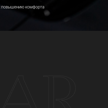
 автомобиля.
 атермальных пленок,
злучения, а также