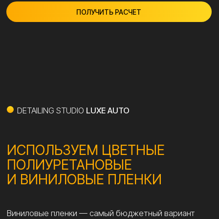
механических воздействиях. Оклейка цветными
пленками возможна как кузова целиком, так
и отдельных его элементов.
Услуга «антихром» очень популлярна в последнее
время. Хромированные детали вашего автомобиля
можно оклеить цветной (обычно черной виниловой)
пленкой. Кроме того часто крышу автомобиля
оклеивают «под панораму» черной виниловой или
полиуретановой пленкой.
СТАЙЛИНГ АВТОМОБИЛЯ
ОКЛЕЙКА КУЗОВА ЦЕЛИКОМ
от 50 000 р.