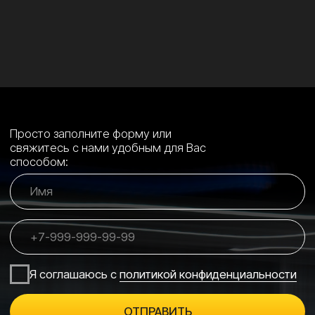
ОБРАТНЫЙ ЗВОНОК
Студия детейлинга, защиты и стайлинга
автомобилей в Марьино
УСЛУГИ
Тонировка стекол →
Оклейка кузова бронепленками →
Стайлинг автомобиля цветными пленками →
Полировка + защитное покрытие →
Бронирование фар и стекол →
Ремонт лобовых стекол →
Химчистка салона →
Ремонт вмятин без покраски (PDR) →
Заправка кондиционеров →