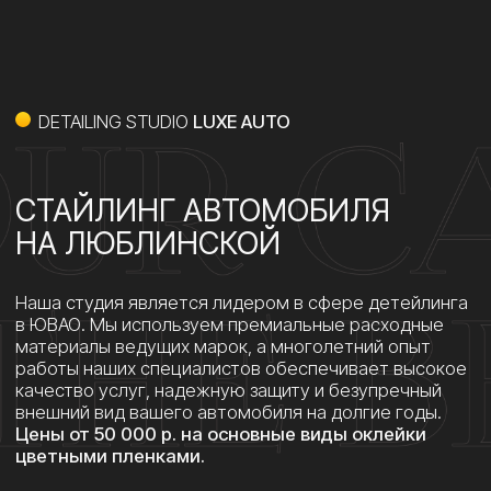
внешний вид вашего автомобиля на долгие годы.
Цены от 50 000 р. на основные виды оклейки
цветными пленками.
ПОЛУЧИТЬ РАСЧЕТ
DETAILING STUDIO
LUXE AUTO
ИСПОЛЬЗУЕМ ЦВЕТНЫЕ
ПОЛИУРЕТАНОВЫЕ
И ВИНИЛОВЫЕ ПЛЕНКИ
Виниловые пленки — самый бюджетный вариант
стайлинга. Виниловые пленки самые удобные для
оклейки сложных геометрических элементов
и имеют самый большой выбор цветов и текстур,
но при этом практически не имеют защитных
свойств и повреждаются при небольших