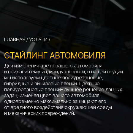
СТАЙЛИНГ АВТОМОБИЛЯ
Для изменения цвета вашего автомобиля
и придания ему индивидуальности, в нашей студии
мы используем цветные полиуретановые,
гибридные и виниловые пленки. Цветные
полиуретановые пленки- лучшее решение данных
задач, изменяя цвет вашего автомобиля,
одновременно максимально защищают его
от вредного воздействия окружающей среды
и механических повреждений.
DETAILING STUDIO
LUXE AUTO
СТАЙЛИНГ АВТОМОБИЛЯ
НА ЛЮБЛИНСКОЙ
Наша студия является лидером в сфере детейлинга
в ЮВАО. Мы используем премиальные расходные
материалы ведущих марок, а многолетний опыт
работы наших специалистов обеспечивает высокое
качество услуг, надежную защиту и безупречный