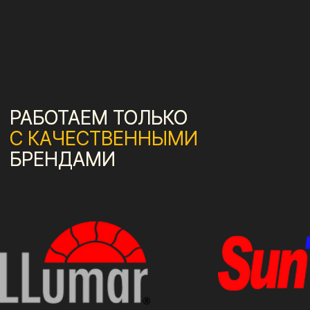
г. Москва, ул. Люблинская, д. 153, ТЦ «ЛЮБЛЮ
МОЛЛ», -1 этаж
ПОСТРОИТЬ МАРШРУТ
Сайт от Nedigital
+7 (495) 197-07-06
+7 (993) 226-07-06
Luxeauto.vip@yandex.ru
Ежедневно c 10:00 до 22:00