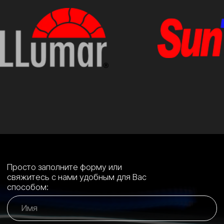
+7 (495) 197-07-06
+7 (993) 226-07-06
Luxeauto.vip@yandex.ru
Ежедневно c 10:00 до 22:00
ОБРАТНЫЙ ЗВОНОК
Студия детейлинга, защиты и стайлинга
автомобилей в Марьино
УСЛУГИ
Тонировка стекол →
Оклейка кузова бронепленками →
Стайлинг автомобиля цветными пленками →
Полировка + защитное покрытие →
Бронирование фар и стекол →