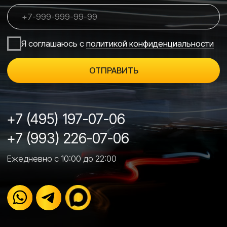
Ремонт лобовых стекол →
Химчистка салона →
Ремонт вмятин без покраски (PDR) →
Заправка кондиционеров →
Ремонт и реставрация элементов салона →
О НАС
Преимущества →
Партнеры →
Наши цены →
Акции →
Контакты →
Политика конфиденциальности →