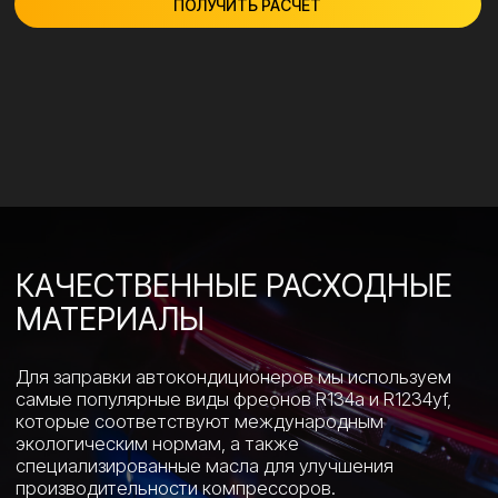
ПРЕИМУЩЕСТВА ЗАПРАВКИ
У НАС
В сервисе Luxe Auto есть адаптеры для заправки
кондиционеров на любые марки авто, включая
редкие европейские, американские и азиатские
модели.
Цены от 2 500 р. на
основные виды
оклейки полировки.
ПРОВЕРКА НА УТЕЧКИ
Перед заправкой проводится тестирование
системы на предмет протечек, а также диагностика
утечек с использованием течеискателя и/или УФ
лампы.
КОМПЛЕКСНОЕ ОБСЛУЖИВАНИЕ
В процессе заправки может быть выполнена
откачка старого фреона и масла, вакуумирование,
заправка новым фреоном и маслом в нужных
пропорциях.
ГАРАНТИЯ КАЧЕСТВА
Мы предоставляем гарантию на все проведенные
работы по диагностике и обслуживанию
кондиционера в вашем автомобиле.