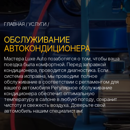
Мастера Luxe Auto позаботятся о том, чтобы ваша
поездка была комфортной. Перед заправкой
кондиционера, проводится диагностика. Если
система исправна, мы проводим полное
обслуживание в соответствии с регламентом для
вашего автомобиля Регулярное обслуживание
кондиционера обеспечит оптимальную
температуру в салоне в любую погоду, сохранит
чистоту и свежесть воздуха. Доверьте свой
автомобиль нашим специалистам!
DETAILING STUDIO
LUXE AUTO
ЗАПРАВКА КОНДИЦИОНЕРА
НА ЛЮБЛИНСКОЙ
Мы предлагаем свои услуги по диагностике,
заправке и обслуживанию автокондиционера всем
владельцам автомобилей в ЮВАО для поддержания
комфортного микроклимата в автомобиле,
особенно в жаркую погоду. Наши специалисты