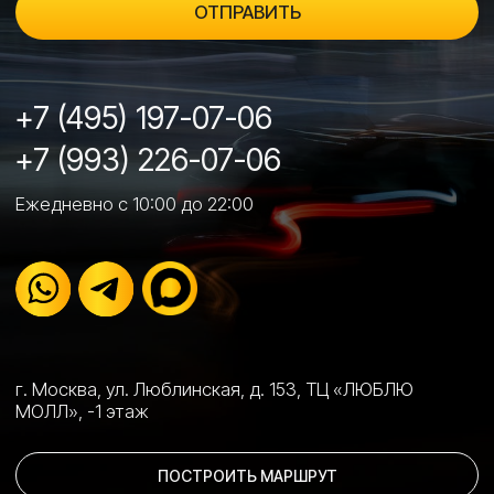
Бронирование фар и стекол →
Ремонт лобовых стекол →
Химчистка салона →
Ремонт вмятин без покраски (PDR) →
Заправка кондиционеров →
Ремонт и реставрация элементов салона →
О НАС
Преимущества →
Партнеры →
Наши цены →
Акции →
Контакты →
Политика конфиденциальности →