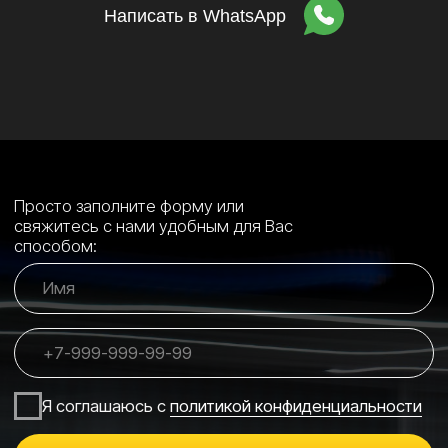
Написать в WhatsApp
Сайт от Nedigital
+7 (495) 197-07-06
+7 (993) 226-07-06
Luxeauto.vip@yandex.ru
Ежедневно c 10:00 до 22:00
ОБРАТНЫЙ ЗВОНОК
Студия детейлинга, защиты и стайлинга
автомобилей в Марьино
УСЛУГИ
Тонировка стекол →
Оклейка кузова бронепленками →
Стайлинг автомобиля цветными пленками →
Полировка + защитное покрытие →