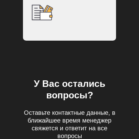
У Вас остались
Просто заполните форму или
свяжитесь с нами удобным для Вас
вопросы?
способом:
Оставьте контактные данные, в
ближайшее время менеджер
свяжется и ответит на все
Я соглашаюсь с
политикой конфиденциальности
вопросы